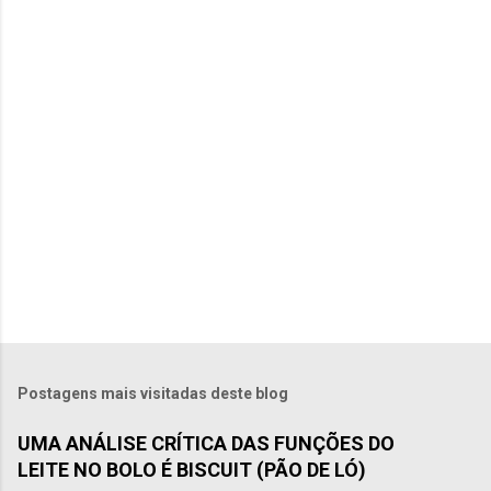
n
t
á
r
i
o
s
P
o
s
t
Postagens mais visitadas deste blog
a
r
UMA ANÁLISE CRÍTICA DAS FUNÇÕES DO
u
LEITE NO BOLO É BISCUIT (PÃO DE LÓ)
m