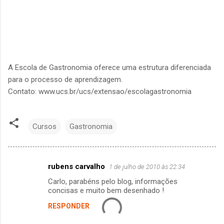
A Escola de Gastronomia oferece uma estrutura diferenciada
para o processo de aprendizagem.
Contato: www.ucs.br/ucs/extensao/escolagastronomia
Cursos
Gastronomia
rubens carvalho
1 de julho de 2010 às 22:34
C
Carlo, parabéns pelo blog, informações
o
concisas e muito bem desenhado !
m
RESPONDER
e