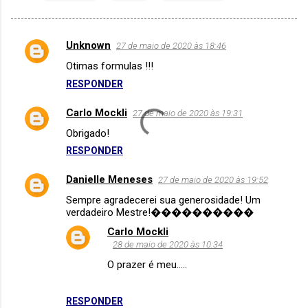
C
Unknown
27 de maio de 2020 às 18:46
o
Otimas formulas !!!
m
RESPONDER
e
Carlo Mockli
27 de maio de 2020 às 19:31
n
Obrigado!
t
RESPONDER
á
r
Danielle Meneses
27 de maio de 2020 às 19:52
i
Sempre agradecerei sua generosidade! Um
verdadeiro Mestre!����������
o
Carlo Mockli
s
28 de maio de 2020 às 10:34
O prazer é meu.....
RESPONDER