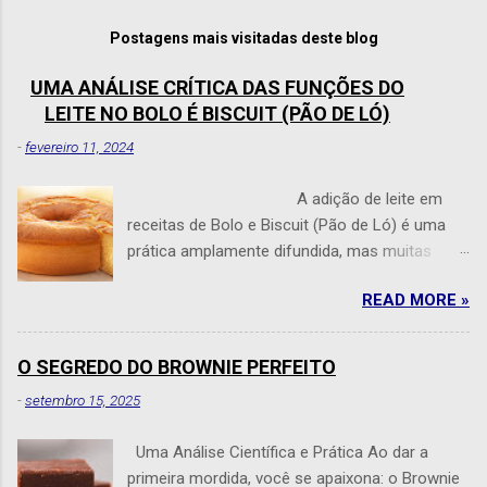
s
t
Postagens mais visitadas deste blog
a
r
UMA ANÁLISE CRÍTICA DAS FUNÇÕES DO
u
LEITE NO BOLO É BISCUIT (PÃO DE LÓ)
m
c
-
fevereiro 11, 2024
o
m
e
A adição de leite em
n
receitas de Bolo e Biscuit (Pão de Ló) é uma
t
prática amplamente difundida, mas muitas
á
r
vezes levanta questões: O leite tem algum
i
READ MORE »
sentido em um bolo? Você às vezes se faz
o
perguntas como essa? Esta pergunta leva a
uma análise aprofundada do papel do leite na
O SEGREDO DO BROWNIE PERFEITO
produção de bolos e Biscuit (pão de ló). O leite
-
setembro 15, 2025
traz várias propriedades que podem influenciar
o sabor, a textura e a estrutura de um bolo,
Uma Análise Científica e Prática Ao dar a
sendo que seu efeito em pequenas
primeira mordida, você se apaixona: o Brownie
quantidades muitas vezes não é perceptível.