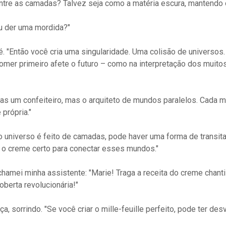
ntre as camadas? Talvez seja como a matéria escura, mantendo 
eu der uma mordida?"
é. "Então você cria uma singularidade. Uma colisão de universo
omer primeiro afete o futuro – como na interpretação dos muit
nas um confeiteiro, mas o arquiteto de mundos paralelos. Cada mi
própria."
 o universo é feito de camadas, pode haver uma forma de transita
o creme certo para conectar esses mundos."
amei minha assistente: "Marie! Traga a receita do creme chant
berta revolucionária!"
a, sorrindo. "Se você criar o mille-feuille perfeito, pode ter de