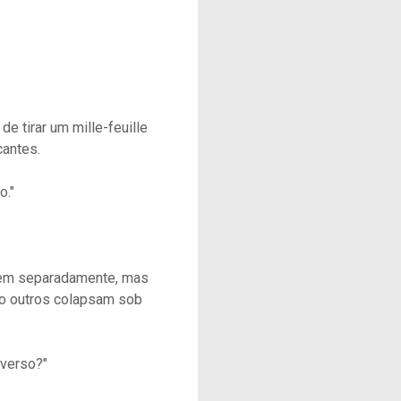
de tirar um mille-feuille
cantes.
o."
stem separadamente, mas
to outros colapsam sob
iverso?"