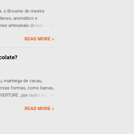
a: o Brownie de mestre
 denso, aromático e
nies artesanais de luxo e os
ão é totalmente conhecida.
READ MORE »
em uma feira no Palmhous
damasco – conferindo
anece: úmido, chocolatudo e
colate?
 de qualidade substitui
roma familiar da tradição
go com cerca de 54 - 58...
, manteiga de cacau,
iversas formas, como barras,
VERTURE , por outro lado, é
omas artificiais.
READ MORE »
contém uma porcentagem
ocolate comum (max. 28%).
l para banhar, moldar doces,
derado chocolate! A