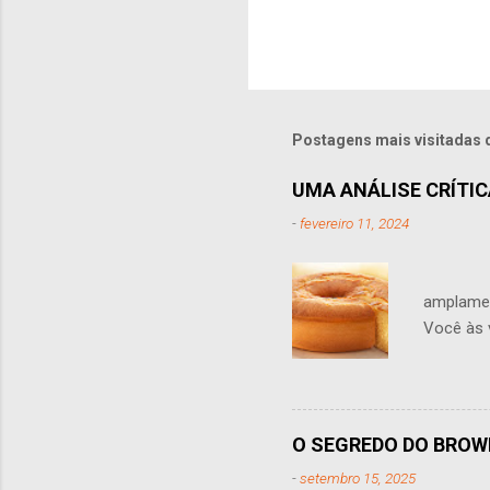
Postagens mais visitadas 
UMA ANÁLISE CRÍTICA
-
fevereiro 11, 2024
A adiçã
amplamen
Você às 
leite na 
sabor, a
não é per
tornar o
O SEGREDO DO BROW
adiciona
-
setembro 15, 2025
farinha,