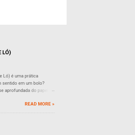
 LÓ)
) é uma prática
um sentido em um bolo?
se aprofundada do papel do
ades que podem influenciar o
READ MORE »
s quantidades muitas vezes
dicional à massa. Isso pode
 entanto, essa umidade
de uma maior adição de
 pode fazer com ...