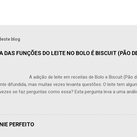
deste blog
 DAS FUNÇÕES DO LEITE NO BOLO É BISCUIT (PÃO DE
o de leite em receitas de Bolo e Biscuit (Pão de Ló
te difundida, mas muitas vezes levanta questões: O leite tem alg
vezes se faz perguntas como essa? Esta pergunta leva a uma análi
produção de bolos e Biscuit (pão de ló). O leite traz várias propried
 textura e a estrutura de um bolo, sendo que seu efeito em pequena
ceptível. Uma das funções primárias do leite é adicionar umidade a
 bolo talvez mais suculento e desenvolver uma migalha delicada. No
NIE PERFEITO
l também traz desafios. Frequentemente, deve ser ligada por meio 
 o que muitas vezes acaba causando o oposto. Um excesso de líquido