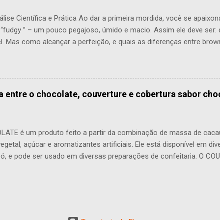
ise Científica e Prática Ao dar a primeira mordida, você se apaixon
 “fudgy ” – um pouco pegajoso, úmido e macio. Assim ele deve ser:
vel. Mas como alcançar a perfeição, e quais as diferenças entre brow
os em larga escala? Origem e História A origem exata do Brownie n
mente, o confeiteiro de Chicago Josef Shell apresentou, em 1893, 
ma primeira versão do Brownie. Ele combinou nozes com geleia de 
ia ao doce. Hoje existem inúmeras variações, mas o princípio perm
a entre o chocolate, couverture e cobertura sabor cho
. Ingredientes e Técnica – Artesanal Para o Brownie de luxo: Manteiga
 margarina ou óleo de palma. Ela garante cremosidade, densidade e a
 Chocolate: Couverture de chocolate (nunca cobertura) ou meio amar
ATE é um produto feito a partir da combinação de massa de cacau
egetal, açúcar e aromatizantes artificiais. Ele está disponível em d
pó, e pode ser usado em diversas preparações de confeitaria. O COU
specífico de chocolate de alta qualidade, sem gorduras vegetais e ar
emente usado por confeiteiros e chocolatiers profissionais. Ele 
a de manteiga de cacau (min.32% a 42%) em comparação com o ch
confere uma textura mais fluida quando derretido e, portanto, é idea
 outras sobremesas. A “ COBERTURA sabor chocolate ”. Não é consi