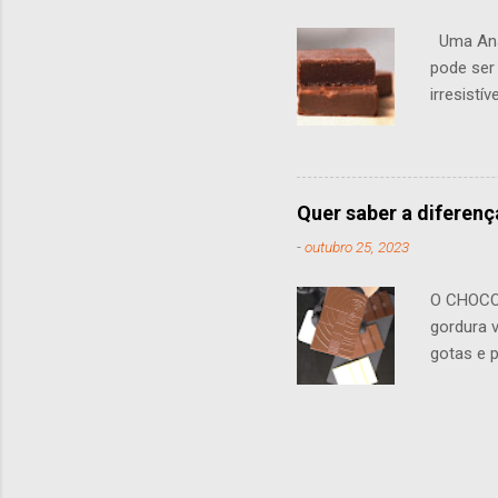
Uma Anál
pode ser
irresistí
produzid
Possivel
Hotel, u
suculênc
Quer saber a diferenç
“ fudgy ”
-
outubro 25, 2023
qualquer
caseira.
O CHOCOL
gordura v
gotas e 
um tipo e
Frequent
mais alt
Isso lhe 
trufas e