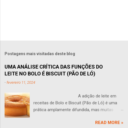
Postagens mais visitadas deste blog
UMA ANÁLISE CRÍTICA DAS FUNÇÕES DO
LEITE NO BOLO É BISCUIT (PÃO DE LÓ)
-
fevereiro 11, 2024
A adição de leite em
receitas de Bolo e Biscuit (Pão de Ló) é uma
prática amplamente difundida, mas muitas
vezes levanta questões: O leite tem algum
READ MORE »
sentido em um bolo? Você às vezes se faz