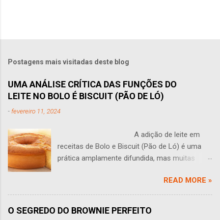
Postagens mais visitadas deste blog
UMA ANÁLISE CRÍTICA DAS FUNÇÕES DO
LEITE NO BOLO É BISCUIT (PÃO DE LÓ)
-
fevereiro 11, 2024
A adição de leite em
receitas de Bolo e Biscuit (Pão de Ló) é uma
prática amplamente difundida, mas muitas
vezes levanta questões: O leite tem algum
READ MORE »
sentido em um bolo? Você às vezes se faz
perguntas como essa? Esta pergunta leva a
uma análise aprofundada do papel do leite na
O SEGREDO DO BROWNIE PERFEITO
produção de bolos e Biscuit (pão de ló). O leite