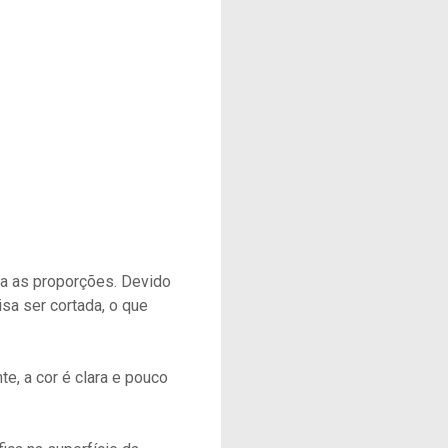
era as proporções. Devido
isa ser cortada, o que
, a cor é clara e pouco