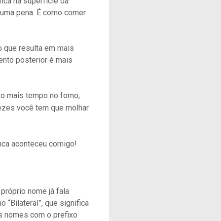
ica na superfície da
é uma pena. É como comer
 o que resulta em mais
ento posterior é mais
ito mais tempo no forno,
ezes você tem que molhar
unca aconteceu comigo!
 próprio nome já fala
 “Bilateral”, que significa
os nomes com o prefixo