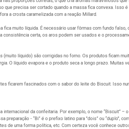
ada nas proporções corretas, o que cria aromas maravilhosos que f
o que precisa ser cortado quando a massa fica convexa. Isso 
 fora a crosta caramelizada com a reação Millard.
a fica muito líquida. É necessário usar fôrmas com fundo falso,
a consistência certa, os aros podem ser usados ​​e o processam
as (muito líquido) são corrigidas no forno. Os produtos ficam mu
gia.
O líquido evapora e o produto seca a longo prazo.
Muitas v
ntes ficarem fascinados com o sabor do leite do Biscuit. Isso n
?
ia internacional da confeitaria. Por exemplo, o nome “Biscuit” – o
a preparação - “Bi” é o prefixo latino para "dois” ou “duplo", como
es de uma forma política, etc. Com certeza você conhece outr