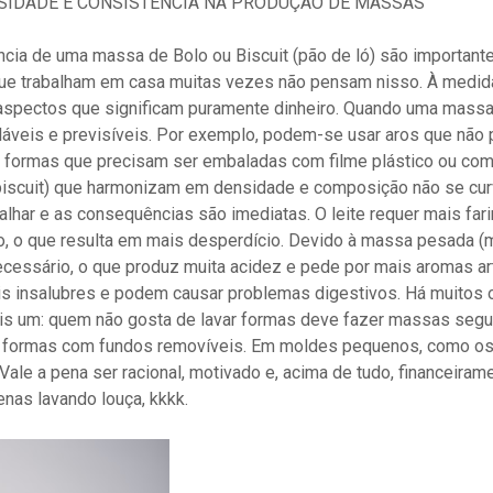
SIDADE E CONSISTÊNCIA NA PRODUÇÃO DE MASSAS
cia de uma massa de Bolo ou Biscuit (pão de ló) são importante
que trabalham em casa muitas vezes não pensam nisso. À medid
spectos que significam puramente dinheiro. Quando uma massa é
oláveis e previsíveis. Por exemplo, podem-se usar aros que não
e formas que precisam ser embaladas com filme plástico ou com
scuit) que harmonizam em densidade e composição não se curva
alhar e as consequências são imediatas. O leite requer mais fari
xo, o que resulta em mais desperdício. Devido à massa pesada (ma
essário, o que produz muita acidez e pede por mais aromas arti
 insalubres e podem causar problemas digestivos. Há muitos 
is um: quem não gosta de lavar formas deve fazer massas segui
ue formas com fundos removíveis. Em moldes pequenos, como os
 Vale a pena ser racional, motivado e, acima de tudo, financeir
nas lavando louça, kkkk.