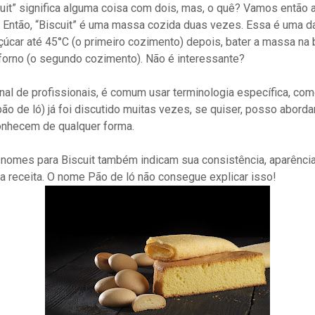
scuit” significa alguma coisa com dois, mas, o quê? Vamos então an
”. Então, “Biscuit” é uma massa cozida duas vezes. Essa é uma d
úcar até 45°C (o primeiro cozimento) depois, bater a massa na b
o forno (o segundo cozimento). Não é interessante?
al de profissionais, é comum usar terminologia específica, com
(pão de ló) já foi discutido muitas vezes, se quiser, posso abord
onhecem de qualquer forma.
s nomes para Biscuit também indicam sua consistência, aparênci
, a receita. O nome Pão de ló não consegue explicar isso!