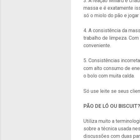
3. A reação Millard é cri
massa e é exatamente iss
só o miolo do pão e jogar
4. A consistência da mass
trabalho de limpeza. Com 
conveniente.
5. Consistências incorret
com alto consumo de ener
o bolo com muita calda.
Só use leite se seus clie
PÃO DE LÓ OU BISCUIT
Utiliza muito a terminolog
sobre a técnica usada ness
discussões com duas part