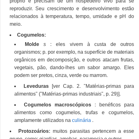
próprio e precisam de um hospedeiro vivo para se
reproduzir.
Seu crescimento e desenvolvimento estão
relacionados à temperatura, tempo, umidade e pH do
meio.
Cogumelos:
Molde
s
: eles vivem à custa de outros
organismos;
p.
por exemplo, na superfície de materiais
orgânicos em decomposição, e outros atacam frutas,
vegetais, pão, dando-lhes um sabor amargo.
Eles
podem ser pretos, cinza, verde ou marrom.
Leveduras
[ver Cap.
2. "Matérias-primas para
alimentos" ("Matérias-primas industriais", p. 29)].
Cogumelos macroscópicos
: benéficos para
alimentos como cogumelos, trufas e cogumelos,
amplamente utilizados na
culinária
.
Protozoários:
muitos parasitas pertencem a esse
grupo, como: giardias, amebas, paramecia e outros.