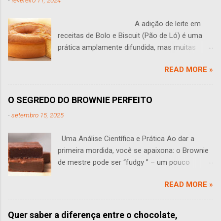
-
fevereiro 11, 2024
A adição de leite em
receitas de Bolo e Biscuit (Pão de Ló) é uma
prática amplamente difundida, mas muitas
vezes levanta questões: O leite tem algum
READ MORE »
sentido em um bolo? Você às vezes se faz
perguntas como essa? Esta pergunta leva a
uma análise aprofundada do papel do leite na
O SEGREDO DO BROWNIE PERFEITO
produção de bolos e Biscuit (pão de ló). O leite
-
setembro 15, 2025
traz várias propriedades que podem influenciar
o sabor, a textura e a estrutura de um bolo,
Uma Análise Científica e Prática Ao dar a
sendo que seu efeito em pequenas
primeira mordida, você se apaixona: o Brownie
quantidades muitas vezes não é perceptível.
de mestre pode ser “fudgy ” – um pouco
Uma das funções primárias do leite é adicionar
pegajoso, úmido e macio. Assim ele deve ser:
umidade adicional à massa. Isso pode tornar o
READ MORE »
denso, aromático e irresistível. Mas como
bolo talvez mais suculento e desenvolver uma
alcançar a perfeição, e quais as diferenças
migalha delicada. No entanto, essa umidade
entre brownies artesanais de luxo e os
adicional também traz desafios.
Quer saber a diferença entre o chocolate,