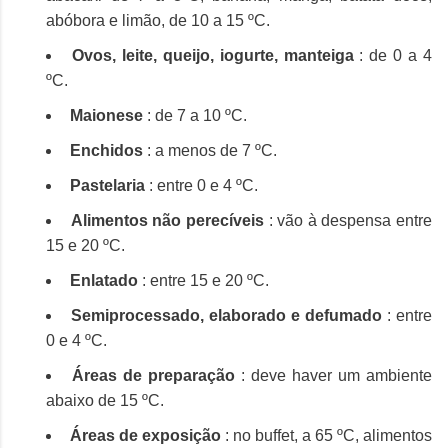
abóbora e limão, de 10 a 15 ºC.
Ovos, leite, queijo, iogurte, manteiga
: de 0 a 4
ºC.
Maionese
: de 7 a 10 ºC.
Enchidos
: a menos de 7 ºC.
Pastelaria
: entre 0 e 4 ºC.
Alimentos não perecíveis
: vão à despensa entre
15 e 20 ºC.
Enlatado
: entre 15 e 20 ºC.
Semiprocessado, elaborado e defumado
: entre
0 e 4 ºC.
Áreas de preparação
: deve haver um ambiente
abaixo de 15 ºC.
Áreas de exposição
: no buffet, a 65 ºC, alimentos