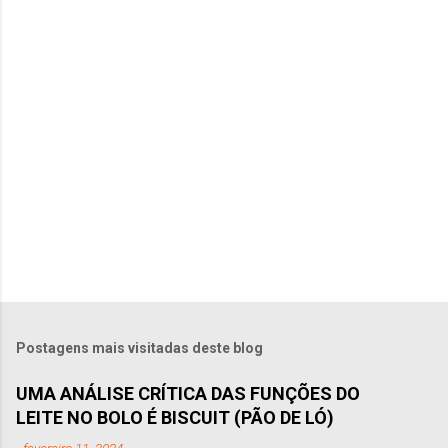
á
r
i
o
s
Postagens mais visitadas deste blog
UMA ANÁLISE CRÍTICA DAS FUNÇÕES DO
LEITE NO BOLO É BISCUIT (PÃO DE LÓ)