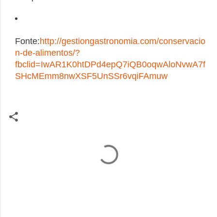
Fonte:
http://gestiongastronomia.com/conservacio
n-de-alimentos/?
fbclid=IwAR1K0htDPd4epQ7iQB0oqwAloNvwA7f
SHcMEmm8nwXSF5UnSSr6vqiFAmuw
C
o
m
e
n
t