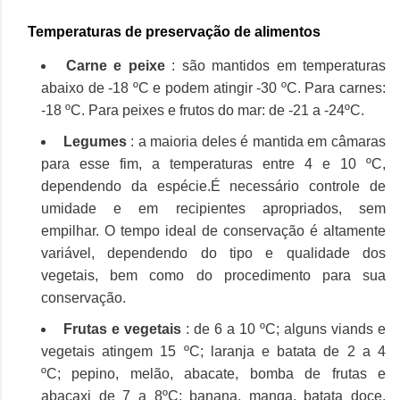
Temperaturas de preservação de alimentos
Carne e peixe
: são mantidos em temperaturas
abaixo de -18 ºC e podem atingir -30 ºC.
Para carnes:
-18 ºC.
Para peixes e frutos do mar: de -21 a -24ºC.
Legumes
: a maioria deles é mantida em câmaras
para esse fim, a temperaturas entre 4 e 10 ºC,
dependendo da espécie.
É necessário controle de
umidade e em recipientes apropriados, sem
empilhar.
O tempo ideal de conservação é altamente
variável, dependendo do tipo e qualidade dos
vegetais, bem como do procedimento para sua
conservação.
Frutas e vegetais
: de 6 a 10 ºC;
alguns viands e
vegetais atingem 15 ºC;
laranja e batata de 2 a 4
ºC;
pepino, melão, abacate, bomba de frutas e
abacaxi de 7 a 8ºC;
banana, manga, batata doce,