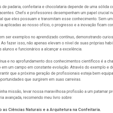
 de padaria, confeitaria e chocolataria depende de uma sólida
ubjacentes. Chefs e professores desempenham um papel crucial n
ncial que eles possuam e transmitam esse conhecimento. Sem u
ogia aplicadas ao nosso ofício, o progresso e a inovação ficam 
em ser exemplos no aprendizado contínuo, demonstrando curios
 Ao fazer isso, não apenas elevam o nível de suas próprias ha
 alunos e funcionários a alcançar a excelência.
tínua e no aprofundamento dos conhecimentos científicos é a ch
o em um campo em constante evolução. Através do exemplo e 
antir que a próxima geração de profissionais esteja bem equipa
oportunidades que surgirem em suas carreiras.
minha missão, levar nossa maravilhosa profissão a um patamar p
ria avançada, recomendo meu livro sobre:
 as Ciências Naturais e a Arquitetura na Confeitaria.