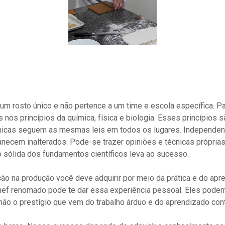
m rosto único e não pertence a um time e escola específica. Pad
 nos princípios da química, física e biologia. Esses princípios s
micas seguem as mesmas leis em todos os lugares. Independen
anecem inalterados. Pode-se trazer opiniões e técnicas próprias
ólida dos fundamentos científicos leva ao sucesso.
ção na produção você deve adquirir por meio da prática e do ap
hef renomado pode te dar essa experiência pessoal. Eles podem
ão o prestígio que vem do trabalho árduo e do aprendizado cont