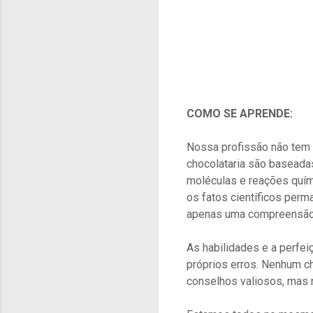
COMO SE APRENDE:
Nossa profissão não tem u
chocolataria são baseadas
moléculas e reações quí
os fatos científicos perm
apenas uma compreensão s
As habilidades e a perfei
próprios erros. Nenhum c
conselhos valiosos, mas n