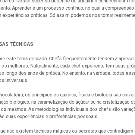
barco. Nosso sucesso depende de adquirir o conhecimento ne
ento. Aprender é um processo contínuo, no qual a compreensã
 experiências práticas. Só assim podemos nos tornar realment
SAS TÉCNICAS
obre este tema delicado. Chefs frequentemente tendem a apresen
os melhores. Naturalmente, cada chef experiente tem seus pró
o longo dos anos de prática. No entanto, na verdade, todas es
s universais.
hocolateira, os princípios da química, física e biologia são unive
ão biológico, na caramelização do açúcar ou na cristalização d
os mesmos. As metodologias individuais dos chefs são variaç
às suas experiências e preferências pessoais.
que não existem técnicas mágicas ou secretas que contradigam