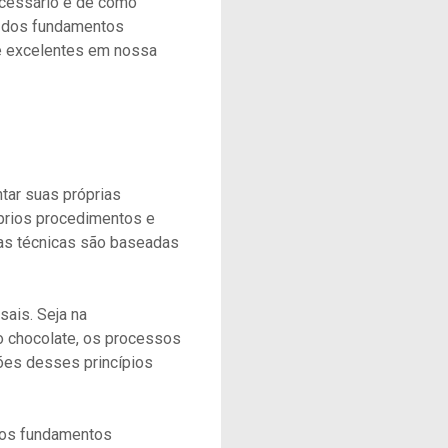
cessário e de como
o dos fundamentos
e excelentes em nossa
tar suas próprias
prios procedimentos e
sas técnicas são baseadas
rsais. Seja na
o chocolate, os processos
ões desses princípios
 os fundamentos