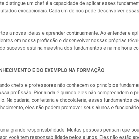
nte distingue um chef é a capacidade de aplicar esses fundament
resultados excepcionais. Cada um de nós pode desenvolver essas
os a novas ideias e aprender continuamente. Ao entender e apli
entes em nossa profissão e desenvolver nossas próprias técnic
do sucesso está na maestria dos fundamentos e na melhoria con
ONHECIMENTO E DO EXEMPLO NA FORMAÇÃO
ando chefs e professores não conhecem os princípios fundament
ossa profissão. Pior ainda é quando eles não compreendem o pro
o. Na padaria, confeitaria e chocolateria, esses fundamentos cie
ecimento, eles não podem promover seus alunos e funcionários
uma grande responsabilidade. Muitas pessoas pensam que sou 
sor, você tem responsabilidade pelos alunos. Eles não estão ap