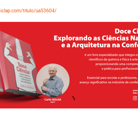
.uiclap.com/titulo/ua53604/