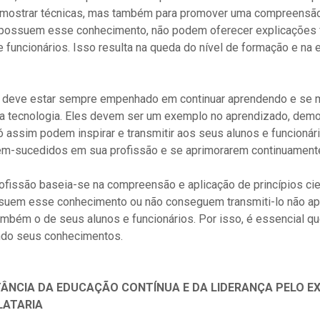
 e mostrar técnicas, mas também para promover uma compreensã
 possuem esse conhecimento, não podem oferecer explicações
e funcionários. Isso resulta na queda do nível de formação e na
 deve estar sempre empenhado em continuar aprendendo e se 
da tecnologia. Eles devem ser um exemplo no aprendizado, demo
 assim podem inspirar e transmitir aos seus alunos e funcioná
em-sucedidos em sua profissão e se aprimorarem continuament
fissão baseia-se na compreensão e aplicação de princípios cien
suem esse conhecimento ou não conseguem transmiti-lo não 
ambém o de seus alunos e funcionários. Por isso, é essencial q
ndo seus conhecimentos.
ÂNCIA DA EDUCAÇÃO CONTÍNUA E DA LIDERANÇA PELO EX
LATARIA