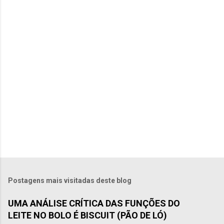
á
r
i
o
s
Postagens mais visitadas deste blog
UMA ANÁLISE CRÍTICA DAS FUNÇÕES DO
LEITE NO BOLO É BISCUIT (PÃO DE LÓ)