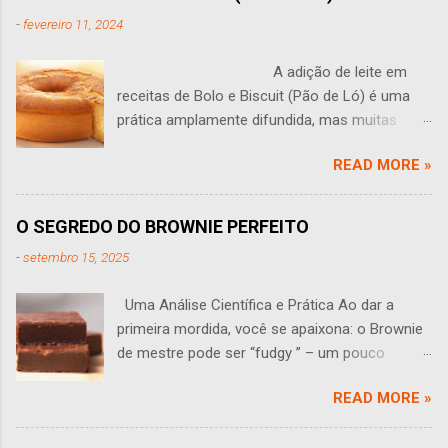
-
fevereiro 11, 2024
A adição de leite em
receitas de Bolo e Biscuit (Pão de Ló) é uma
prática amplamente difundida, mas muitas
vezes levanta questões: O leite tem algum
READ MORE »
sentido em um bolo? Você às vezes se faz
perguntas como essa? Esta pergunta leva a
uma análise aprofundada do papel do leite na
O SEGREDO DO BROWNIE PERFEITO
produção de bolos e Biscuit (pão de ló). O leite
-
setembro 15, 2025
traz várias propriedades que podem influenciar
o sabor, a textura e a estrutura de um bolo,
Uma Análise Científica e Prática Ao dar a
sendo que seu efeito em pequenas
primeira mordida, você se apaixona: o Brownie
quantidades muitas vezes não é perceptível.
de mestre pode ser “fudgy ” – um pouco
Uma das funções primárias do leite é adicionar
pegajoso, úmido e macio. Assim ele deve ser:
umidade adicional à massa. Isso pode tornar o
READ MORE »
denso, aromático e irresistível. Mas como
bolo talvez mais suculento e desenvolver uma
alcançar a perfeição, e quais as diferenças
migalha delicada. No entanto, essa umidade