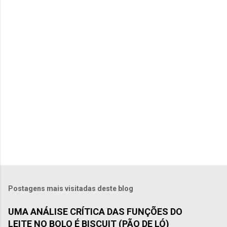
t
á
r
i
o
s
Postagens mais visitadas deste blog
UMA ANÁLISE CRÍTICA DAS FUNÇÕES DO
LEITE NO BOLO É BISCUIT (PÃO DE LÓ)