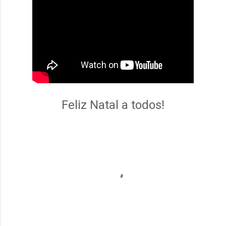
Feliz Natal a todos!
C
o
m
e
n