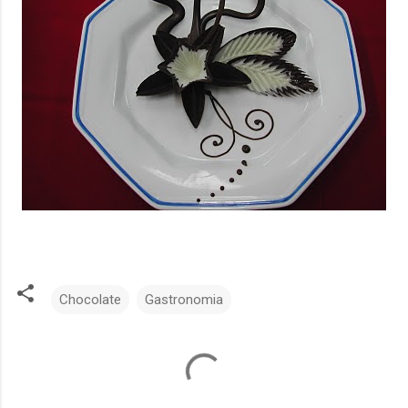
Chocolate
Gastronomia
C
o
m