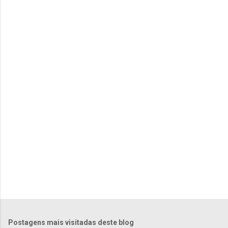
e
n
t
á
r
i
o
s
Postagens mais visitadas deste blog