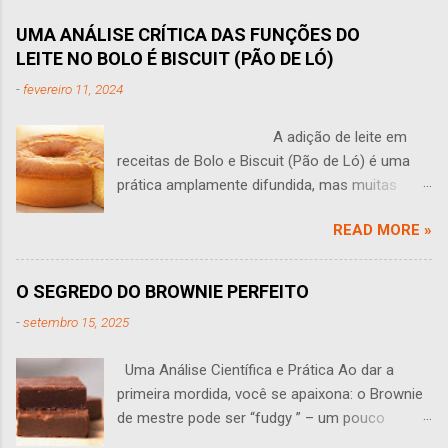
UMA ANÁLISE CRÍTICA DAS FUNÇÕES DO
LEITE NO BOLO É BISCUIT (PÃO DE LÓ)
-
fevereiro 11, 2024
A adição de leite em
receitas de Bolo e Biscuit (Pão de Ló) é uma
prática amplamente difundida, mas muitas
vezes levanta questões: O leite tem algum
READ MORE »
sentido em um bolo? Você às vezes se faz
perguntas como essa? Esta pergunta leva a
uma análise aprofundada do papel do leite na
O SEGREDO DO BROWNIE PERFEITO
produção de bolos e Biscuit (pão de ló). O leite
-
setembro 15, 2025
traz várias propriedades que podem influenciar
o sabor, a textura e a estrutura de um bolo,
Uma Análise Científica e Prática Ao dar a
sendo que seu efeito em pequenas
primeira mordida, você se apaixona: o Brownie
quantidades muitas vezes não é perceptível.
de mestre pode ser “fudgy ” – um pouco
Uma das funções primárias do leite é adicionar
pegajoso, úmido e macio. Assim ele deve ser: