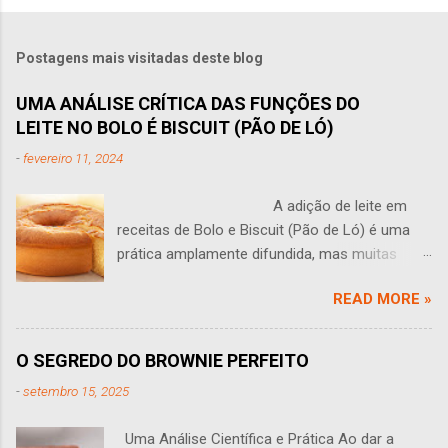
Postagens mais visitadas deste blog
UMA ANÁLISE CRÍTICA DAS FUNÇÕES DO
LEITE NO BOLO É BISCUIT (PÃO DE LÓ)
-
fevereiro 11, 2024
A adição de leite em
receitas de Bolo e Biscuit (Pão de Ló) é uma
prática amplamente difundida, mas muitas
vezes levanta questões: O leite tem algum
READ MORE »
sentido em um bolo? Você às vezes se faz
perguntas como essa? Esta pergunta leva a
uma análise aprofundada do papel do leite na
O SEGREDO DO BROWNIE PERFEITO
produção de bolos e Biscuit (pão de ló). O leite
-
setembro 15, 2025
traz várias propriedades que podem influenciar
o sabor, a textura e a estrutura de um bolo,
Uma Análise Científica e Prática Ao dar a
sendo que seu efeito em pequenas