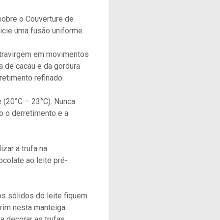
sobre o Couverture de
nicie uma fusão uniforme.
extravirgem em movimentos
a de cacau e da gordura
retimento refinado.
 (20°C – 23°C). Nunca
do o derretimento e a
zar a trufa na
olate ao leite pré-
s sólidos do leite fiquem
crim nesta manteiga
a decorar as trufas,