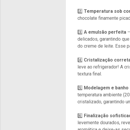
2️⃣
Temperatura sob co
chocolate finamente picad
3️⃣
A emulsão perfeita
–
delicados, garantindo que
do creme de leite. Esse p
4️⃣
Cristalização corret
leve ao refrigerador! A cr
textura final.
5️⃣
Modelagem e banho
temperatura ambiente (20
cristalizado, garantindo u
6️⃣
Finalização sofistica
levemente dourados, reve
aromática e deixe-as seca