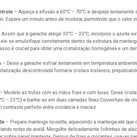
ntrole
– Aqueça a infusão a 60°C – 70°C e despeje lentamente 
o. Espere um minuto antes de misturar, permitindo que o calor i
 Assim que a ganache atingir 33°C – 35°C, incorpore o azeite 
 ele se emulsifique corretamente dentro da estrutura da manteig
asso é crucial para obter uma cristalização homogênea e um der
a
– Deixe a ganache esfriar lentamente em temperatura ambiente
istalização descontrolada formaria cristais instáveis, prejudican
– Modele as trufas com as mãos frias e com luvas. Deixe cristali
°C – 23°C) e banhe-as em duas camadas finas Couverture de choc
m contraste perfeito entre crocância e maciez.
da
– Prepare manteiga noisette, aquecendo a manteiga até que o
lando notas de avelã. Mergulhe delicadamente folhinhas de ale
r sobre papel manteiga. Depois de frias e crocantes, use-as par