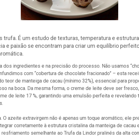
 trufa. É um estudo de texturas, temperatura e estrutura
ia e paixão se encontram para criar um equilíbrio perfeit
aromática.
a dos ingredientes e na precisão do processo. Não usamos “ch
undimos com “cobertura de chocolate fracionado” – esta recei
do teor de manteiga de cacau (mínimo 32%), essencial para prop
oso na boca. Da mesma forma, o creme de leite deve ser fresco
eme de leite 17 %, garantindo uma emulsão perfeita e revelando
s.
a. O azeite extravirgem não é apenas um toque aromático; ele pr
egrar corretamente à estrutura cristalina da manteiga de cacau
e resfriamento semelhante ao Trufa da Lindor pralinés da alta con