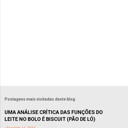
á
r
i
o
s
Postagens mais visitadas deste blog
UMA ANÁLISE CRÍTICA DAS FUNÇÕES DO
LEITE NO BOLO É BISCUIT (PÃO DE LÓ)
-
fevereiro 11, 2024