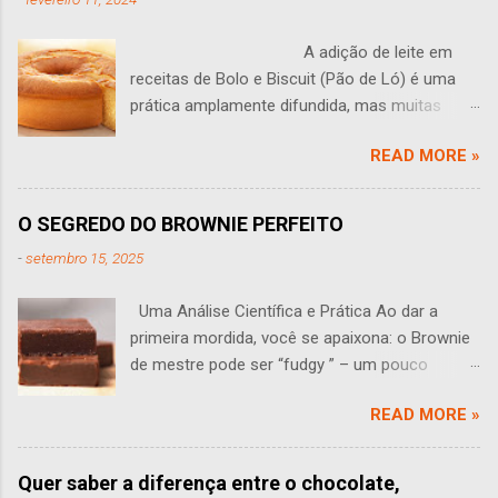
A adição de leite em
receitas de Bolo e Biscuit (Pão de Ló) é uma
prática amplamente difundida, mas muitas
vezes levanta questões: O leite tem algum
READ MORE »
sentido em um bolo? Você às vezes se faz
perguntas como essa? Esta pergunta leva a
uma análise aprofundada do papel do leite na
O SEGREDO DO BROWNIE PERFEITO
produção de bolos e Biscuit (pão de ló). O leite
-
setembro 15, 2025
traz várias propriedades que podem influenciar
o sabor, a textura e a estrutura de um bolo,
Uma Análise Científica e Prática Ao dar a
sendo que seu efeito em pequenas
primeira mordida, você se apaixona: o Brownie
quantidades muitas vezes não é perceptível.
de mestre pode ser “fudgy ” – um pouco
Uma das funções primárias do leite é adicionar
pegajoso, úmido e macio. Assim ele deve ser:
umidade adicional à massa. Isso pode tornar o
READ MORE »
denso, aromático e irresistível. Mas como
bolo talvez mais suculento e desenvolver uma
alcançar a perfeição, e quais as diferenças
migalha delicada. No entanto, essa umidade
entre brownies artesanais de luxo e os
adicional também traz desafios.
Quer saber a diferença entre o chocolate,