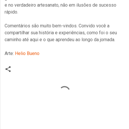
e no verdadeiro artesanato, não em ilusões de sucesso
rápido.
Comentários são muito bem-vindos. Convido você a
compartilhar sua história e experiências, como foi o seu
caminho até aqui e o que aprendeu ao longo da jornada.
Arte:
Helio Bueno
C
o
m
e
n
t