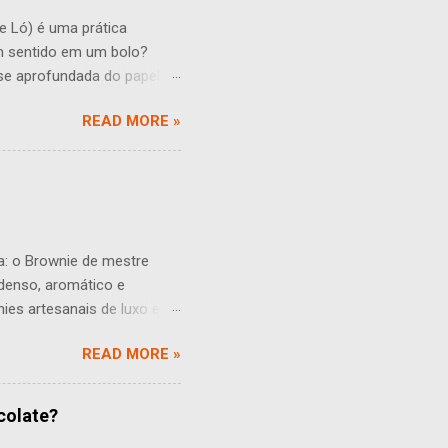
) é uma prática
um sentido em um bolo?
se aprofundada do papel do
ades que podem influenciar o
READ MORE »
s quantidades muitas vezes
dicional à massa. Isso pode
 entanto, essa umidade
de uma maior adição de
 pode fazer com ...
a: o Brownie de mestre
 denso, aromático e
nies artesanais de luxo e os
ão é totalmente conhecida.
READ MORE »
em uma feira no Palmhous
damasco – conferindo
anece: úmido, chocolatudo e
colate?
 de qualidade substitui