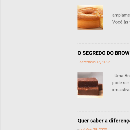
A adiçã
amplamen
Você às 
leite na 
sabor, a
não é per
tornar o
O SEGREDO DO BROW
adiciona
-
setembro 15, 2025
farinha,
Uma Anál
pode ser
irresistí
produzid
Possivel
Hotel, u
suculênc
Quer saber a diferenç
“ fudgy ”
-
outubro 25, 2023