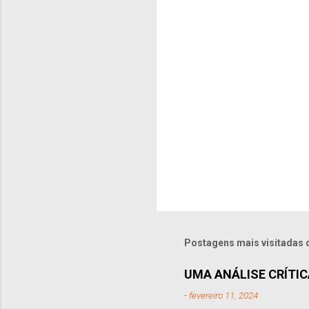
r
i
o
s
Postagens mais visitadas 
UMA ANÁLISE CRÍTICA
-
fevereiro 11, 2024