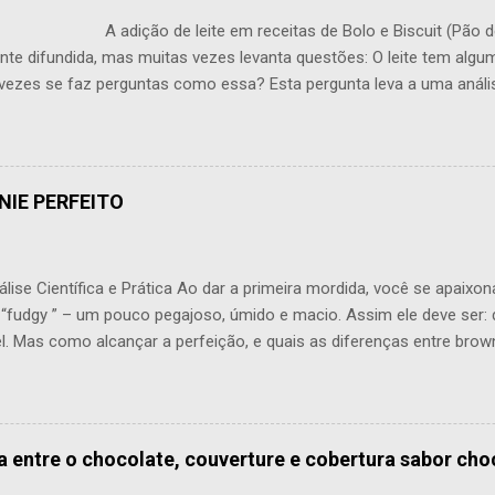
o de leite em receitas de Bolo e Biscuit (Pão de Ló
te difundida, mas muitas vezes levanta questões: O leite tem alg
vezes se faz perguntas como essa? Esta pergunta leva a uma análi
produção de bolos e Biscuit (pão de ló). O leite traz várias propried
 textura e a estrutura de um bolo, sendo que seu efeito em pequena
ceptível. Uma das funções primárias do leite é adicionar umidade a
 bolo talvez mais suculento e desenvolver uma migalha delicada. No
NIE PERFEITO
l também traz desafios. Frequentemente, deve ser ligada por meio 
 o que muitas vezes acaba causando o oposto. Um excesso de líquido
ise Científica e Prática Ao dar a primeira mordida, você se apaixon
 “fudgy ” – um pouco pegajoso, úmido e macio. Assim ele deve ser:
vel. Mas como alcançar a perfeição, e quais as diferenças entre brow
os em larga escala? Origem e História A origem exata do Brownie n
mente, o confeiteiro de Chicago Josef Shell apresentou, em 1893, 
ma primeira versão do Brownie. Ele combinou nozes com geleia de 
ia ao doce. Hoje existem inúmeras variações, mas o princípio perm
a entre o chocolate, couverture e cobertura sabor cho
. Ingredientes e Técnica – Artesanal Para o Brownie de luxo: Manteiga