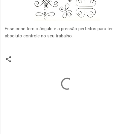
Esse cone tem o ângulo e a pressão perfeitos para ter
absoluto controle no seu trabalho.
C
o
m
e
n
t
á
r