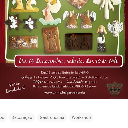
os
Decoraçâo
Gastronomia
Workshop