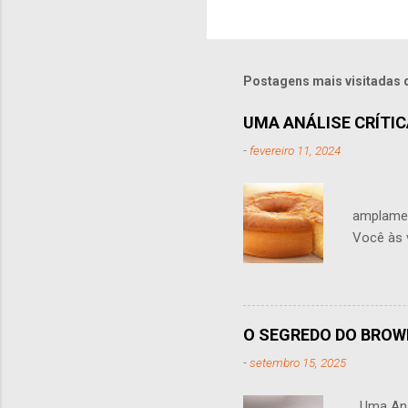
Postagens mais visitadas 
UMA ANÁLISE CRÍTICA
-
fevereiro 11, 2024
A adiçã
amplamen
Você às 
leite na 
sabor, a
não é per
tornar o
O SEGREDO DO BROW
adiciona
-
setembro 15, 2025
farinha,
Uma Anál