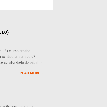
 LÓ)
) é uma prática
um sentido em um bolo?
se aprofundada do papel do
ades que podem influenciar o
READ MORE »
s quantidades muitas vezes
dicional à massa. Isso pode
 entanto, essa umidade
de uma maior adição de
 pode fazer com ...
a: o Brownie de mestre