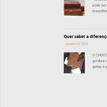
pode ser
irresistí
produzid
Possivel
Hotel, u
suculênc
Quer saber a diferenç
“ fudgy ”
-
outubro 25, 2023
qualquer
caseira.
O CHOCOL
gordura v
gotas e 
um tipo e
Frequent
mais alt
Isso lhe 
trufas e
composiç
geral, a