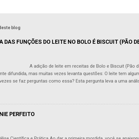
deste blog
 DAS FUNÇÕES DO LEITE NO BOLO É BISCUIT (PÃO DE
o de leite em receitas de Bolo e Biscuit (Pão de Ló
te difundida, mas muitas vezes levanta questões: O leite tem alg
vezes se faz perguntas como essa? Esta pergunta leva a uma análi
produção de bolos e Biscuit (pão de ló). O leite traz várias propried
 textura e a estrutura de um bolo, sendo que seu efeito em pequena
ceptível. Uma das funções primárias do leite é adicionar umidade a
 bolo talvez mais suculento e desenvolver uma migalha delicada. No
NIE PERFEITO
l também traz desafios. Frequentemente, deve ser ligada por meio 
 o que muitas vezes acaba causando o oposto. Um excesso de líquido
ise Científica e Prática Ao dar a primeira mordida, você se apaixon