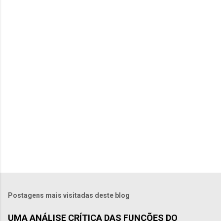
n
t
á
r
i
o
s
Postagens mais visitadas deste blog
UMA ANÁLISE CRÍTICA DAS FUNÇÕES DO