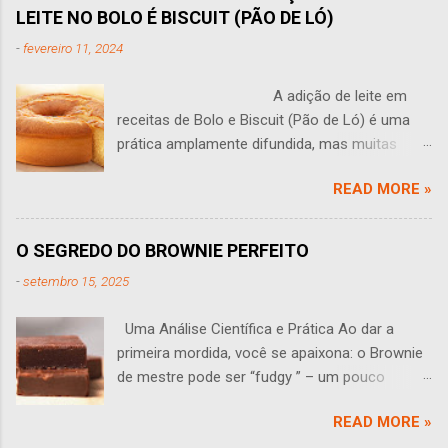
LEITE NO BOLO É BISCUIT (PÃO DE LÓ)
-
fevereiro 11, 2024
A adição de leite em
receitas de Bolo e Biscuit (Pão de Ló) é uma
prática amplamente difundida, mas muitas
vezes levanta questões: O leite tem algum
READ MORE »
sentido em um bolo? Você às vezes se faz
perguntas como essa? Esta pergunta leva a
uma análise aprofundada do papel do leite na
O SEGREDO DO BROWNIE PERFEITO
produção de bolos e Biscuit (pão de ló). O leite
-
setembro 15, 2025
traz várias propriedades que podem influenciar
o sabor, a textura e a estrutura de um bolo,
Uma Análise Científica e Prática Ao dar a
sendo que seu efeito em pequenas
primeira mordida, você se apaixona: o Brownie
quantidades muitas vezes não é perceptível.
de mestre pode ser “fudgy ” – um pouco
Uma das funções primárias do leite é adicionar
pegajoso, úmido e macio. Assim ele deve ser:
umidade adicional à massa. Isso pode tornar o
READ MORE »
denso, aromático e irresistível. Mas como
bolo talvez mais suculento e desenvolver uma