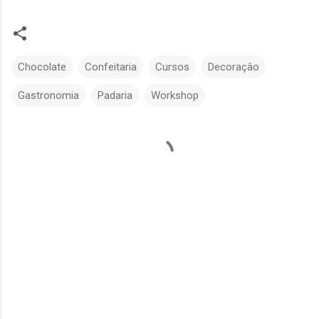
Chocolate
Confeitaria
Cursos
Decoraçâo
Gastronomia
Padaria
Workshop
C
o
m
e
n
t
á
r
i
o