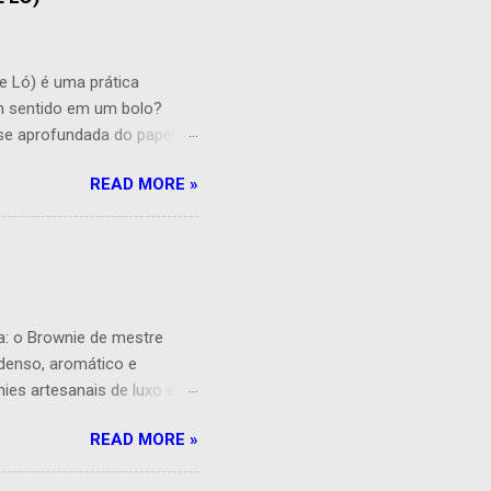
) é uma prática
um sentido em um bolo?
se aprofundada do papel do
ades que podem influenciar o
READ MORE »
s quantidades muitas vezes
dicional à massa. Isso pode
 entanto, essa umidade
de uma maior adição de
 pode fazer com ...
a: o Brownie de mestre
 denso, aromático e
nies artesanais de luxo e os
ão é totalmente conhecida.
READ MORE »
em uma feira no Palmhous
damasco – conferindo