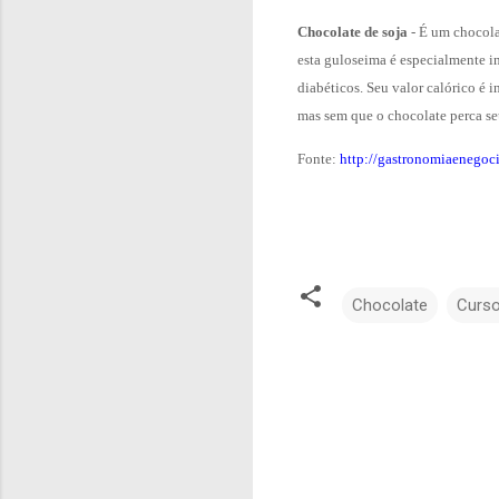
Chocolate de soja
- É um chocola
esta guloseima é especialmente i
diabéticos. Seu valor calórico é i
mas sem que o chocolate perca seu
Fonte:
http://gastronomiaenegoci
Chocolate
Curs
C
o
m
e
n