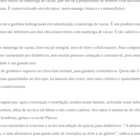
alto índice de manteiga de cacau, que lhe dá a propriedade de derreter com facilidade
uras. É comercializado em três tipos: meio-amargo, branco e comum (leite).
o com a gordura hidrogenada em substituição à manteiga de cacau. É um produto mai
xtura são inferiores aos dos chocolates feitos com manteiga de cacau. É tão calórico
 e manteiga de cacau, leite em pó integral, soro de leite e edulcorantes. Para compen
nte consumido por diabéticos, mas muitas pessoas começam a consumi-lo, pois asso
rdade é um grande erro.
 de gordura é superior ao chocolate normal, para garantir consistência. Quem não é 
as quantidades ao diet que, na maioria das vezes, tem valor calórico e quantidade 
a nutricionista.
agem que, após a trituração e torrefação, resulta numa farinha, utilizada como sub
dura, além de ser rica em fibras e não conter cafeína. Seu sabor é similar ao do c
, bombons, gotas e ovos de Páscoa.
 com intolerância à lactose e se for sem adição de açúcar, para diabéticos. \"A alfa
 é uma alternativa para quem sofre de restrições ao leite e ao glúten\", indica a nutr