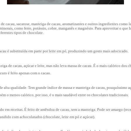
e cacau, sacarose, manteiga de cacau, aromatizantes e outros ingredientes como lei
nerais, como ferro, potássio, cobre, manganês e magnésio. Para aproveitar o que h
ferentes tipos de chocolate.
acau é substituída em parte por leite em pó, produzindo um gosto mais adocicado.
iga de cacau, açúcar e leite, mas não leva massa de cacau. É o mais calórico dos c
curo é feito apenas com o cacau.
 de alta qualidade. Tem grande índice de massa e manteiga de cacau, pouquíssimo aç
bém o menos calórico, por isso, é o mais saudável entre os chocolates tradicionais.
ado em receitas. É feito de amêndoa de cacau, sem a manteiga. Pode ser amargo (re
undido com achocolatados (chocolate, leite em pó e açúcar).