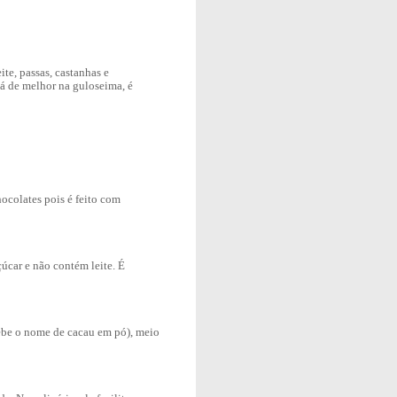
te, passas, castanhas e
á de melhor na guloseima, é
hocolates pois é feito com
úcar e não contém leite. É
cebe o nome de cacau em pó), meio