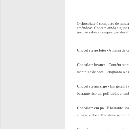
O chocolate é composto de massa d
amêndoas. Contém ainda alguns mi
preciso saber a
composição dos di
Chocolate ao leite
- A massa de c
Chocolate branco
- Contém mante
manteiga de cacau, enquanto o es
Chocolate amargo
- Em geral, é
bastante rico em polifenóis e tam
Chocolate em pó
- É bastante us
amargo e doce. Não deve ser conf