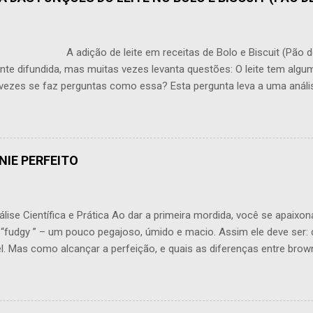
o de leite em receitas de Bolo e Biscuit (Pão de Ló
te difundida, mas muitas vezes levanta questões: O leite tem alg
vezes se faz perguntas como essa? Esta pergunta leva a uma análi
produção de bolos e Biscuit (pão de ló). O leite traz várias propried
 textura e a estrutura de um bolo, sendo que seu efeito em pequena
ceptível. Uma das funções primárias do leite é adicionar umidade a
 bolo talvez mais suculento e desenvolver uma migalha delicada. No
NIE PERFEITO
l também traz desafios. Frequentemente, deve ser ligada por meio 
 o que muitas vezes acaba causando o oposto. Um excesso de líquido
ise Científica e Prática Ao dar a primeira mordida, você se apaixon
 “fudgy ” – um pouco pegajoso, úmido e macio. Assim ele deve ser:
vel. Mas como alcançar a perfeição, e quais as diferenças entre brow
os em larga escala? Origem e História A origem exata do Brownie n
mente, o confeiteiro de Chicago Josef Shell apresentou, em 1893, 
ma primeira versão do Brownie. Ele combinou nozes com geleia de 