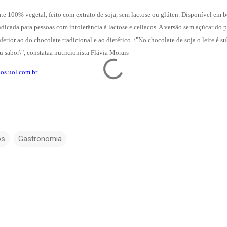
te 100% vegetal, feito com extrato de soja, sem lactose ou glúten. Disponível em b
ndicada para pessoas com intolerância à lactose e celíacos. A versão sem açúcar do
nferior ao do chocolate tradicional e ao dietético. \"No chocolate de soja o leite é su
 sabor\", constataa nutricionista Flávia Morais
os.uol.com.br
os
Gastronomia