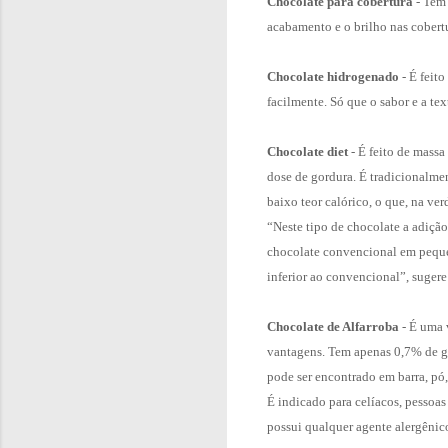
Chocolate para cobertura
- Tem 
acabamento e o brilho nas cobert
Chocolate hidrogenado
- É feit
facilmente. Só que o sabor e a te
Chocolate diet
- É feito de massa
dose de gordura. É tradicionalme
baixo teor calórico, o que, na ve
“Neste tipo de chocolate a adição
chocolate convencional em pequen
inferior ao convencional”, sugere 
Chocolate de Alfarroba
- É uma v
vantagens. Tem apenas 0,7% de gor
pode ser encontrado em barra, pó
É indicado para celíacos, pessoas
possui qualquer agente alergênico,