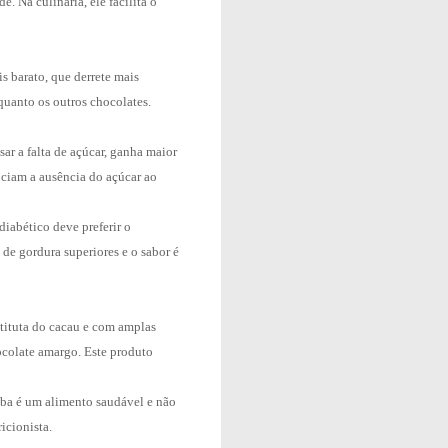
. Na culinária, ele facilita o
s barato, que derrete mais
 quanto os outros chocolates.
sar a falta de açúcar, ganha maior
ciam a ausência do açúcar ao
diabético deve preferir o
de gordura superiores e o sabor é
stituta do cacau e com amplas
hocolate amargo. Este produto
rroba é um alimento saudável e não
icionista.