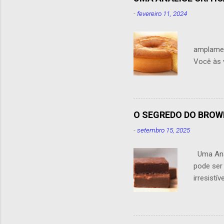
-
fevereiro 11, 2024
A adiçã
amplamen
Você às 
leite na 
sabor, a
não é per
tornar o
O SEGREDO DO BROW
adiciona
-
setembro 15, 2025
farinha,
Uma Anál
pode ser
irresistí
produzid
Possivel
Hotel, u