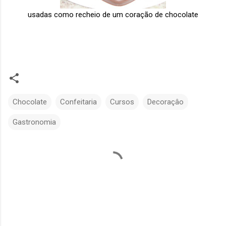
usadas como recheio de um coração de chocolate
Chocolate
Confeitaria
Cursos
Decoraçâo
Gastronomia
C
o
m
e
n
t