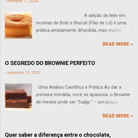
-
fevereiro 11, 2024
A adição de leite em
receitas de Bolo e Biscuit (Pão de Ló) é uma
prática amplamente difundida, mas muitas
vezes levanta questões: O leite tem algum
READ MORE »
sentido em um bolo? Você às vezes se faz
perguntas como essa? Esta pergunta leva a
uma análise aprofundada do papel do leite na
O SEGREDO DO BROWNIE PERFEITO
produção de bolos e Biscuit (pão de ló). O leite
-
setembro 15, 2025
traz várias propriedades que podem influenciar
o sabor, a textura e a estrutura de um bolo,
Uma Análise Científica e Prática Ao dar a
sendo que seu efeito em pequenas
primeira mordida, você se apaixona: o Brownie
quantidades muitas vezes não é perceptível.
de mestre pode ser “fudgy ” – um pouco
Uma das funções primárias do leite é adicionar
pegajoso, úmido e macio. Assim ele deve ser:
umidade adicional à massa. Isso pode tornar o
READ MORE »
denso, aromático e irresistível. Mas como
bolo talvez mais suculento e desenvolver uma
alcançar a perfeição, e quais as diferenças
migalha delicada. No entanto, essa umidade
entre brownies artesanais de luxo e os
adicional também traz desafios.
Quer saber a diferença entre o chocolate,