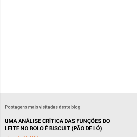
á
r
i
o
s
Postagens mais visitadas deste blog
UMA ANÁLISE CRÍTICA DAS FUNÇÕES DO
LEITE NO BOLO É BISCUIT (PÃO DE LÓ)