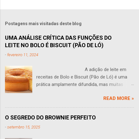
Postagens mais visitadas deste blog
UMA ANÁLISE CRÍTICA DAS FUNÇÕES DO
LEITE NO BOLO É BISCUIT (PÃO DE LÓ)
-
fevereiro 11, 2024
A adição de leite em
receitas de Bolo e Biscuit (Pão de Ló) é uma
prática amplamente difundida, mas muitas
vezes levanta questões: O leite tem algum
READ MORE »
sentido em um bolo? Você às vezes se faz
perguntas como essa? Esta pergunta leva a
uma análise aprofundada do papel do leite na
O SEGREDO DO BROWNIE PERFEITO
produção de bolos e Biscuit (pão de ló). O leite
-
setembro 15, 2025
traz várias propriedades que podem influenciar
o sabor, a textura e a estrutura de um bolo,