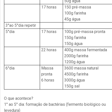
50g água
17 horas
150 pré-massa
100g farinha
45g água
3°ao 5°dia repetir
5°dia
17 horas
100g pré-massa pronta
150g farinha
150g água
22 horas
400g massa fermentada
2000g farinha
1200g água
6°dia
Massa
3600 massa natural
pronta
4500g farinha
6 horas
3000g água
150g sal
O que acontece?
1° ao 5° dia: formação de bactérias (fermento biológico ou
levedura)