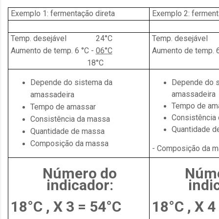
Exemp
lo 1: fermentação direta
Exemp
lo 2: ferment
Temp. desejá
vel 24°C
Temp. desejá
vel
Aumento de temp. 6 °C -
06°C
Aumento de temp. 6
18°C
18
Depende do si
stema da
Depende do s
amassadeira
amassadeira
Tempo de am
Tempo de am
assar
Consistência
Consistência
da massa
Quantidade d
Quantidade de
massa
Composição da massa
- Composição da 
Número do
Núme
indicador:
indi
18°C , X 3 = 54°C
18°C , X 4