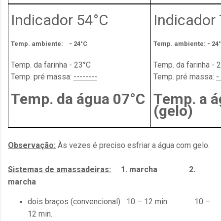
Indicador 54°C
Indicador
Temp. ambiente: - 24°C
Temp. ambiente: - 24
Temp. da farinha - 23°C
Temp. da farinha - 
Temp. pré
massa:
--------
Temp. pré
massa:
-
Temp. da água 07°C
Temp. a á
(gelo)
Observação
:
Às vezes é preciso esfriar a água com gelo.
Si
stemas de amassadeiras:
1. marcha 2.
marcha
dois braç
os (convencional) 10 – 12 min. 10 –
12 min.