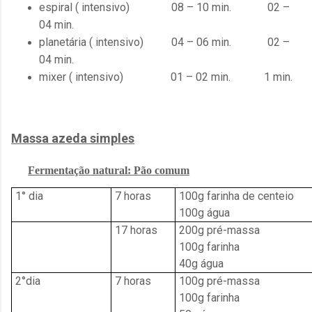
e
spiral ( intensivo) 08 – 10 min. 02 –
04 min.
planetária ( intensivo) 04 – 06 min.
02 –
04 min.
mixer ( intensiv
o) 01 – 02 min.
1 min.
Massa azeda simples
Fermentação
natural: Pão comum
1° dia
7 horas
100g farinha de centeio
100g água
17 horas
200g pré-massa
100g farinha
40g água
2°dia
7 horas
100g pré-massa
100g farinha