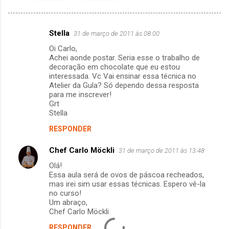
Stella
31 de março de 2011 às 08:00
C
Oi Carlo,
o
Achei aonde postar. Seria esse o trabalho de
m
decoração em chocolate que eu estou
interessada. Vc Vai ensinar essa técnica no
e
Atelier da Gula? Só dependo dessa resposta
para me inscrever!
n
Grt
t
Stella
á
RESPONDER
r
Chef Carlo Möckli
31 de março de 2011 às 13:48
i
Olá!
o
Essa aula será de ovos de páscoa recheados,
s
mas irei sim usar essas técnicas. Espero vê-la
no curso!
Um abraço,
Chef Carlo Möckli
RESPONDER