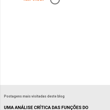
P
o
s
t
Postagens mais visitadas deste blog
a
r
UMA ANÁLISE CRÍTICA DAS FUNÇÕES DO
u