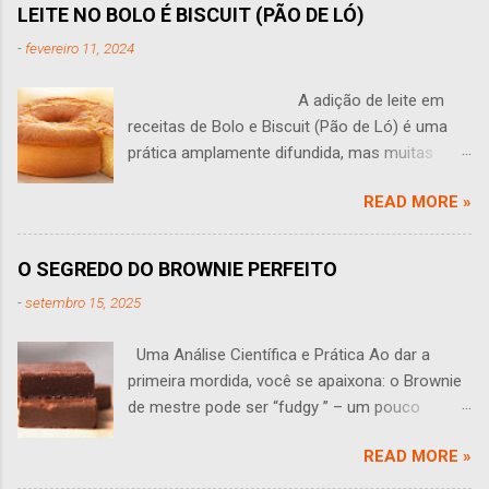
LEITE NO BOLO É BISCUIT (PÃO DE LÓ)
m
c
-
fevereiro 11, 2024
o
m
e
A adição de leite em
n
receitas de Bolo e Biscuit (Pão de Ló) é uma
t
prática amplamente difundida, mas muitas
á
r
vezes levanta questões: O leite tem algum
i
READ MORE »
sentido em um bolo? Você às vezes se faz
o
perguntas como essa? Esta pergunta leva a
uma análise aprofundada do papel do leite na
O SEGREDO DO BROWNIE PERFEITO
produção de bolos e Biscuit (pão de ló). O leite
-
setembro 15, 2025
traz várias propriedades que podem influenciar
o sabor, a textura e a estrutura de um bolo,
Uma Análise Científica e Prática Ao dar a
sendo que seu efeito em pequenas
primeira mordida, você se apaixona: o Brownie
quantidades muitas vezes não é perceptível.
de mestre pode ser “fudgy ” – um pouco
Uma das funções primárias do leite é adicionar
pegajoso, úmido e macio. Assim ele deve ser:
umidade adicional à massa. Isso pode tornar o
READ MORE »
denso, aromático e irresistível. Mas como
bolo talvez mais suculento e desenvolver uma
alcançar a perfeição, e quais as diferenças