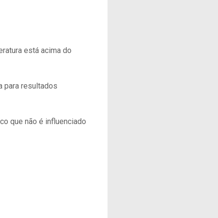
eratura está acima do
a para resultados
o que não é influenciado