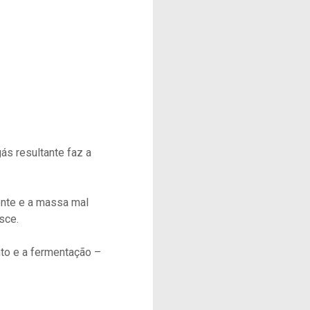
ás resultante faz a
ente e a massa mal
sce.
nto e a fermentação –