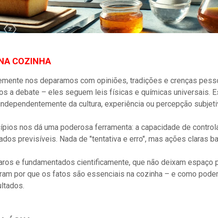
 NA COZINHA
emente nos deparamos com opiniões, tradições e crenças pesso
os a debate – eles seguem leis físicas e químicas universais. 
independentemente da cultura, experiência ou percepção subjeti
pios nos dá uma poderosa ferramenta: a capacidade de contro
tados previsíveis. Nada de "tentativa e erro", mas ações claras 
aros e fundamentados cientificamente, que não deixam espaço p
tram por que os fatos são essenciais na cozinha – e como pode
ltados.