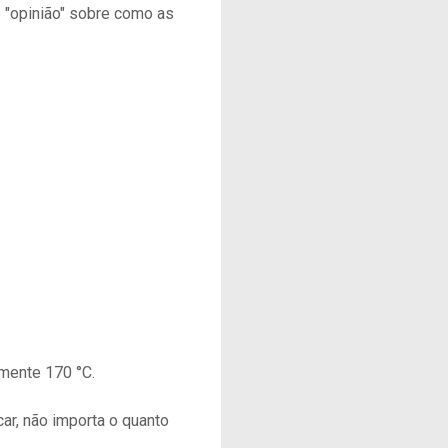
 "opinião" sobre como as
amente 170 °C.
ar, não importa o quanto