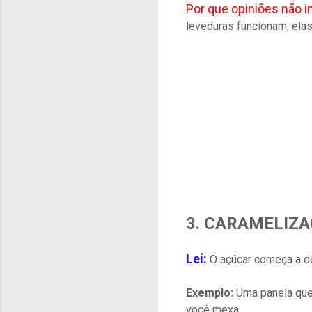
Por que opiniões não 
leveduras funcionam; el
3. CARAMELIZ
Lei:
O açúcar começa a de
Exemplo:
Uma panela que 
você mexa.