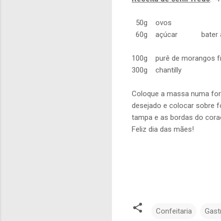
50g ovos
60g açúcar bater até alc
100g purê de morangos f
300g chantilly ad
Coloque a massa numa form
desejado e colocar sobre f
tampa e as bordas do cora
Feliz dia das mães!
Confeitaria
Gast