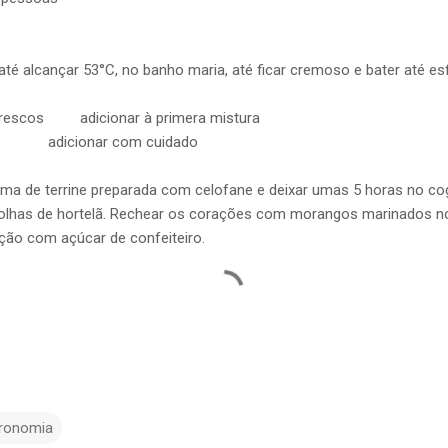
ançar 53°C, no banho maria, até ficar cremoso e bater até esf
rescos adicionar à primera mistura
icionar com cuidado
a de terrine preparada com celofane e deixar umas 5 horas no co
olhas de hortelã. Rechear os corações com morangos marinados no 
ção com açúcar de confeiteiro.
ronomia