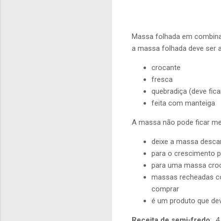
Massa folhada em combinaç
a massa folhada deve ser a
crocante
fresca
quebradiça (deve fica
feita com manteiga
A massa não pode ficar me
deixe a massa desca
para o crescimento p
para uma massa croc
massas recheadas co
comprar
é um produto que de
Receita de semi-fredo
: 4