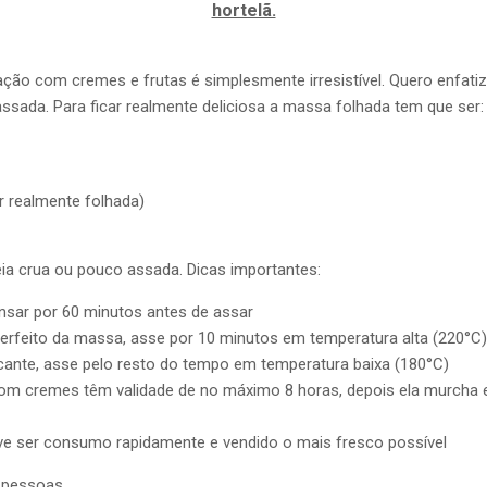
hortelã.
ão com cremes e frutas é simplesmente irresistível. Quero enfati
ssada. Para ficar realmente deliciosa a massa folhada tem que ser:
r realmente folhada)
ia crua ou pouco assada. Dicas importantes:
nsar por 60 minutos antes de assar
erfeito da massa, asse por 10 minutos em temperatura alta (220°C
ante, asse pelo resto do tempo em temperatura baixa (180°C)
m cremes têm validade de no máximo 8 horas, depois ela murcha e
ve ser consumo rapidamente e vendido o mais fresco possível
 pessoas