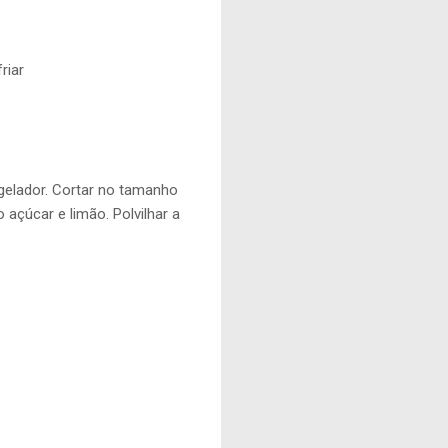
riar
gelador. Cortar no tamanho
açúcar e limão. Polvilhar a