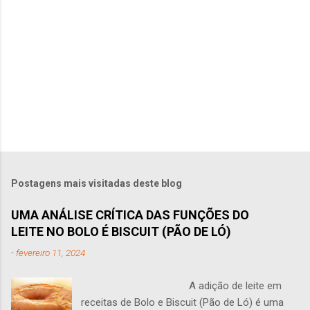
P
o
s
t
Postagens mais visitadas deste blog
a
r
UMA ANÁLISE CRÍTICA DAS FUNÇÕES DO
u
LEITE NO BOLO É BISCUIT (PÃO DE LÓ)
m
c
-
fevereiro 11, 2024
o
m
e
A adição de leite em
n
receitas de Bolo e Biscuit (Pão de Ló) é uma
t