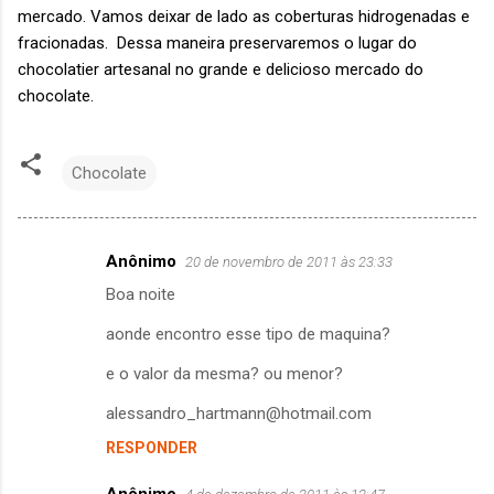
mercado.
Vamos deixar de lado as coberturas hidrogenadas e
fracionadas.
Dessa maneira preservaremos o lugar do
chocolatier artesanal no grande e delicioso mercado do
chocolate.
Chocolate
Anônimo
20 de novembro de 2011 às 23:33
C
Boa noite
o
m
aonde encontro esse tipo de maquina?
e
e o valor da mesma? ou menor?
n
alessandro_hartmann@hotmail.com
t
RESPONDER
á
r
Anônimo