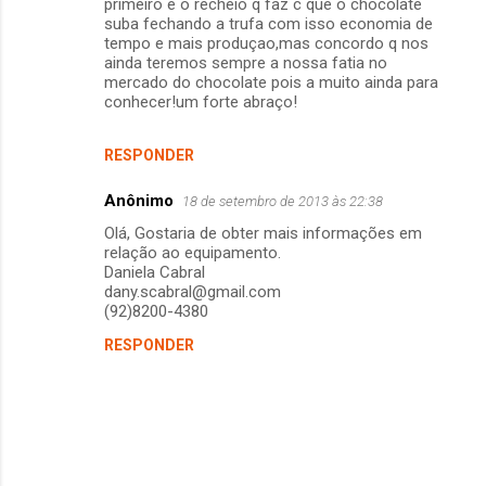
primeiro e o recheio q faz c que o chocolate
suba fechando a trufa com isso economia de
tempo e mais produçao,mas concordo q nos
ainda teremos sempre a nossa fatia no
mercado do chocolate pois a muito ainda para
conhecer!um forte abraço!
RESPONDER
Anônimo
18 de setembro de 2013 às 22:38
Olá, Gostaria de obter mais informações em
relação ao equipamento.
Daniela Cabral
dany.scabral@gmail.com
(92)8200-4380
RESPONDER