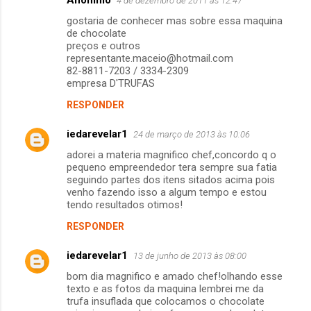
4 de dezembro de 2011 às 12:47
i
gostaria de conhecer mas sobre essa maquina
de chocolate
o
preços e outros
s
representante.maceio@hotmail.com
82-8811-7203 / 3334-2309
empresa D'TRUFAS
RESPONDER
iedarevelar1
24 de março de 2013 às 10:06
adorei a materia magnifico chef,concordo q o
pequeno empreendedor tera sempre sua fatia
seguindo partes dos itens sitados acima pois
venho fazendo isso a algum tempo e estou
tendo resultados otimos!
RESPONDER
iedarevelar1
13 de junho de 2013 às 08:00
bom dia magnifico e amado chef!olhando esse
texto e as fotos da maquina lembrei me da
trufa insuflada que colocamos o chocolate