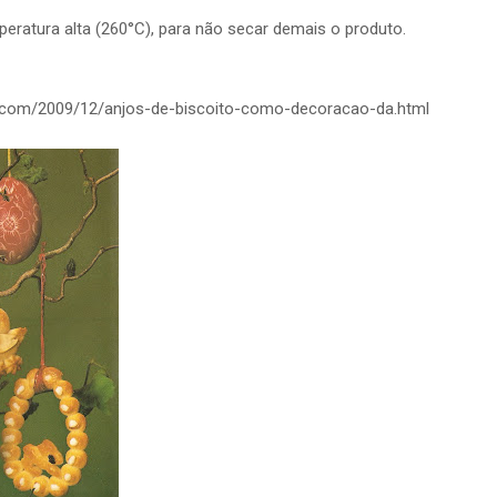
ratura alta (260°C), para não secar demais o produto.
ot.com/2009/12/anjos-de-biscoito-como-decoracao-da.html