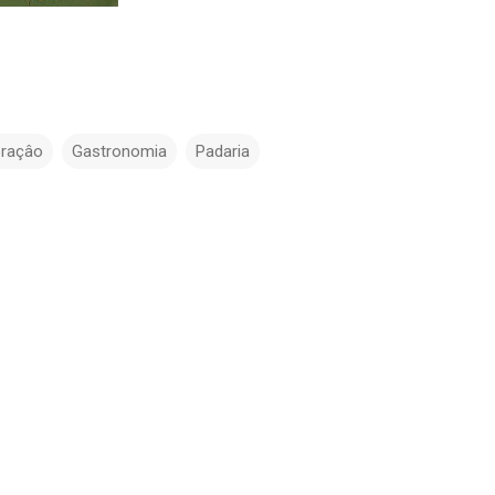
raçâo
Gastronomia
Padaria