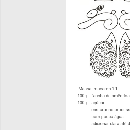
Massa macaron 1:1
100g farinha de amêndoa
100g açúcar
misturar no processador
com pouca água
adicionar clara até dar 