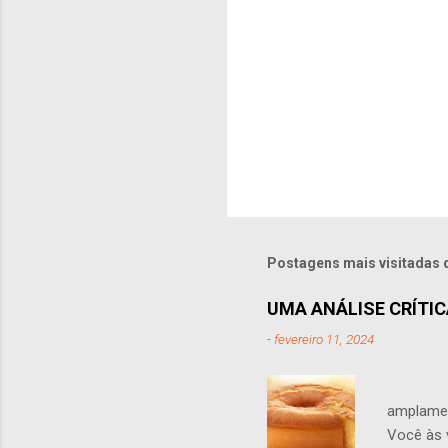
s
Postagens mais visitadas 
UMA ANÁLISE CRÍTICA
-
fevereiro 11, 2024
A adiçã
amplamen
Você às 