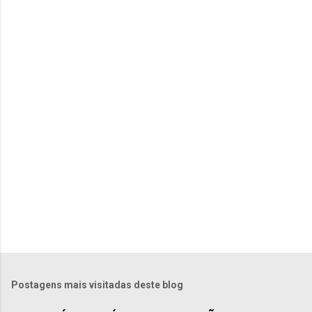
n
t
á
r
i
o
s
Postagens mais visitadas deste blog