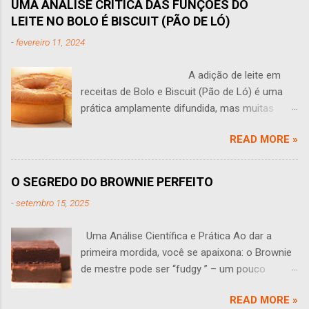
UMA ANÁLISE CRÍTICA DAS FUNÇÕES DO
LEITE NO BOLO É BISCUIT (PÃO DE LÓ)
-
fevereiro 11, 2024
A adição de leite em
receitas de Bolo e Biscuit (Pão de Ló) é uma
prática amplamente difundida, mas muitas
vezes levanta questões: O leite tem algum
READ MORE »
sentido em um bolo? Você às vezes se faz
perguntas como essa? Esta pergunta leva a
uma análise aprofundada do papel do leite na
O SEGREDO DO BROWNIE PERFEITO
produção de bolos e Biscuit (pão de ló). O leite
-
setembro 15, 2025
traz várias propriedades que podem influenciar
o sabor, a textura e a estrutura de um bolo,
Uma Análise Científica e Prática Ao dar a
sendo que seu efeito em pequenas
primeira mordida, você se apaixona: o Brownie
quantidades muitas vezes não é perceptível.
de mestre pode ser “fudgy ” – um pouco
Uma das funções primárias do leite é adicionar
pegajoso, úmido e macio. Assim ele deve ser:
umidade adicional à massa. Isso pode tornar o
READ MORE »
denso, aromático e irresistível. Mas como
bolo talvez mais suculento e desenvolver uma