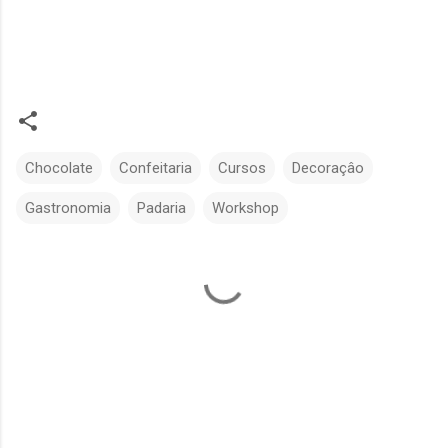
Chocolate
Confeitaria
Cursos
Decoraçâo
Gastronomia
Padaria
Workshop
C
o
m
e
n
t
á