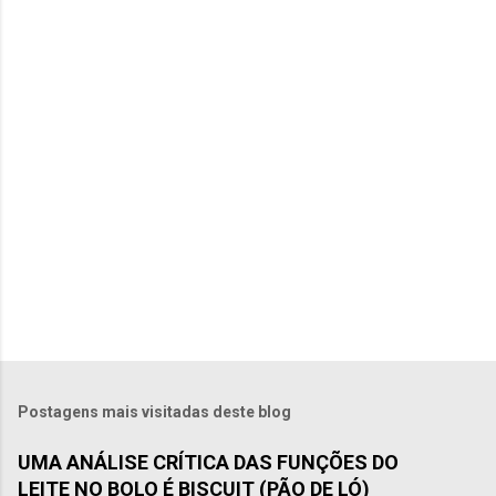
t
á
r
i
o
s
Postagens mais visitadas deste blog
UMA ANÁLISE CRÍTICA DAS FUNÇÕES DO
LEITE NO BOLO É BISCUIT (PÃO DE LÓ)