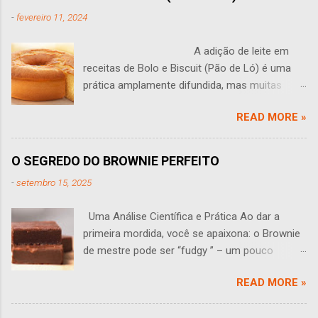
-
fevereiro 11, 2024
A adição de leite em
receitas de Bolo e Biscuit (Pão de Ló) é uma
prática amplamente difundida, mas muitas
vezes levanta questões: O leite tem algum
READ MORE »
sentido em um bolo? Você às vezes se faz
perguntas como essa? Esta pergunta leva a
uma análise aprofundada do papel do leite na
O SEGREDO DO BROWNIE PERFEITO
produção de bolos e Biscuit (pão de ló). O leite
-
setembro 15, 2025
traz várias propriedades que podem influenciar
o sabor, a textura e a estrutura de um bolo,
Uma Análise Científica e Prática Ao dar a
sendo que seu efeito em pequenas
primeira mordida, você se apaixona: o Brownie
quantidades muitas vezes não é perceptível.
de mestre pode ser “fudgy ” – um pouco
Uma das funções primárias do leite é adicionar
pegajoso, úmido e macio. Assim ele deve ser:
umidade adicional à massa. Isso pode tornar o
READ MORE »
denso, aromático e irresistível. Mas como
bolo talvez mais suculento e desenvolver uma
alcançar a perfeição, e quais as diferenças
migalha delicada. No entanto, essa umidade