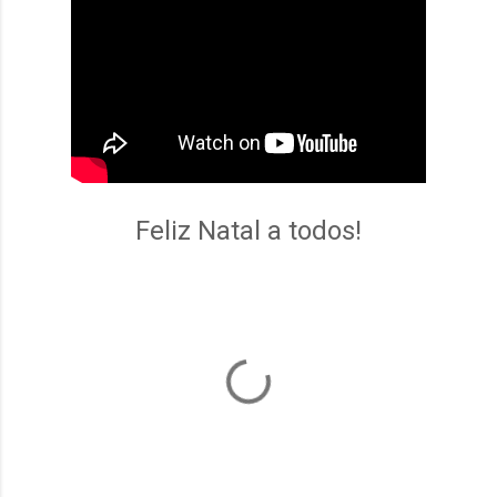
Feliz Natal a todos!
C
o
m
e
n