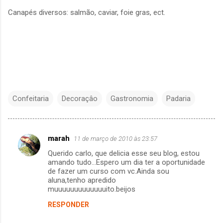
Canapés diversos: salmão, caviar, foie gras, ect.
Confeitaria
Decoraçâo
Gastronomia
Padaria
marah
11 de março de 2010 às 23:57
C
Querido carlo, que delicia esse seu blog, estou
o
amando tudo...Espero um dia ter a oportunidade
m
de fazer um curso com vc.Ainda sou
aluna,tenho apredido
e
muuuuuuuuuuuuuito.beijos
n
RESPONDER
t