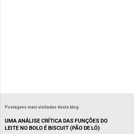
á
r
i
o
s
P
o
s
t
Postagens mais visitadas deste blog
a
r
UMA ANÁLISE CRÍTICA DAS FUNÇÕES DO
u
LEITE NO BOLO É BISCUIT (PÃO DE LÓ)
m